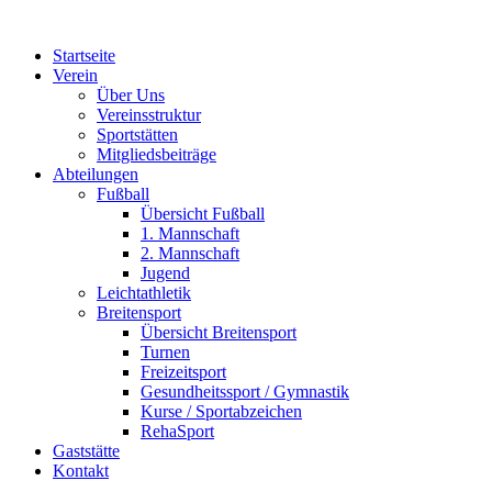
Zum
Inhalt
Startseite
springen
Verein
Über Uns
Vereinsstruktur
Sportstätten
Mitgliedsbeiträge
Abteilungen
Fußball
Übersicht Fußball
1. Mannschaft
2. Mannschaft
Jugend
Leichtathletik
Breitensport
Übersicht Breitensport
Turnen
Freizeitsport
Gesundheitssport / Gymnastik
Kurse / Sportabzeichen
RehaSport
Gaststätte
Kontakt