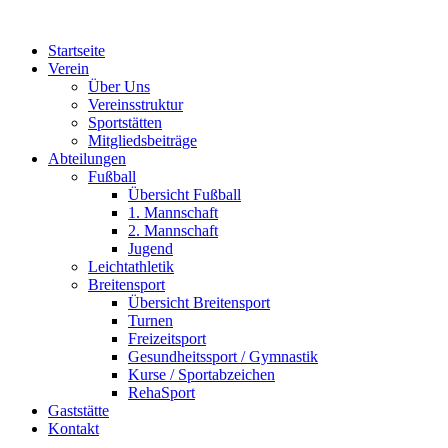
Zum
Inhalt
Startseite
springen
Verein
Über Uns
Vereinsstruktur
Sportstätten
Mitgliedsbeiträge
Abteilungen
Fußball
Übersicht Fußball
1. Mannschaft
2. Mannschaft
Jugend
Leichtathletik
Breitensport
Übersicht Breitensport
Turnen
Freizeitsport
Gesundheitssport / Gymnastik
Kurse / Sportabzeichen
RehaSport
Gaststätte
Kontakt