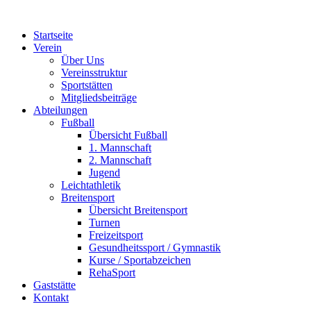
Zum
Inhalt
Startseite
springen
Verein
Über Uns
Vereinsstruktur
Sportstätten
Mitgliedsbeiträge
Abteilungen
Fußball
Übersicht Fußball
1. Mannschaft
2. Mannschaft
Jugend
Leichtathletik
Breitensport
Übersicht Breitensport
Turnen
Freizeitsport
Gesundheitssport / Gymnastik
Kurse / Sportabzeichen
RehaSport
Gaststätte
Kontakt