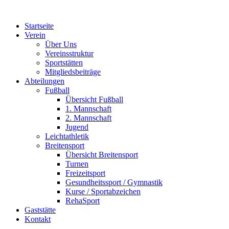
Zum
Inhalt
Startseite
springen
Verein
Über Uns
Vereinsstruktur
Sportstätten
Mitgliedsbeiträge
Abteilungen
Fußball
Übersicht Fußball
1. Mannschaft
2. Mannschaft
Jugend
Leichtathletik
Breitensport
Übersicht Breitensport
Turnen
Freizeitsport
Gesundheitssport / Gymnastik
Kurse / Sportabzeichen
RehaSport
Gaststätte
Kontakt